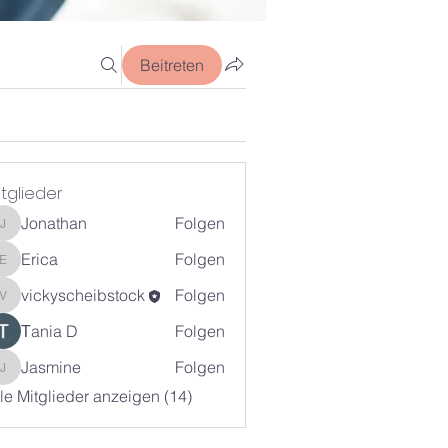
Beitreten
itglieder
Jonathan
Folgen
Jonathan
Erica
Folgen
Erica
vickyscheibstock
Folgen
vickyscheibstock
Тania D
Folgen
Jasmine
Folgen
Jasmine
le Mitglieder anzeigen (14)