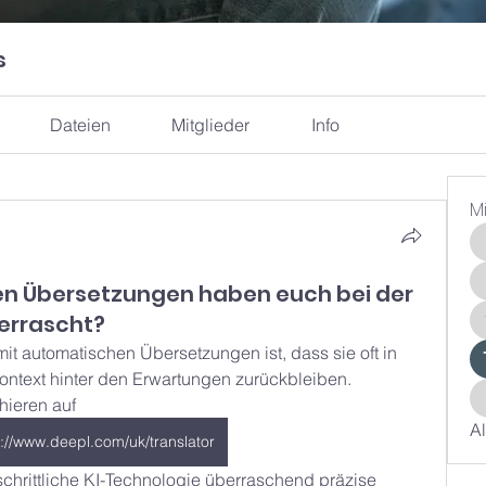
s
Dateien
Mitglieder
Info
M
n Übersetzungen haben euch bei der
errascht?
t automatischen Übersetzungen ist, dass sie oft in 
ntext hinter den Erwartungen zurückbleiben. 
ieren auf 
Al
s://www.deepl.com/uk/translator