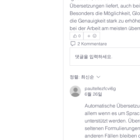
Übersetzungen liefert, auch bei
Besonders die Möglichkeit, Glo
die Genauigkeit stark zu erhö
bei der Arbeit am meisten über
0
2 Kommentare
댓글을 입력하세요.
정렬:
최신순
paultellezfcvi6g
6월 26일
Automatische Übersetzun
allem wenn es um Sprach
unterstützt werden. Über
seltenen Formulierungen 
anderen Fällen bleiben d