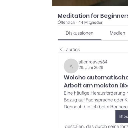
Meditation for Beginner
Öffentlich
·
14 Mitglieder
Diskussionen
Medien
Zurück
allenreaves84
26. Juni 2026
allenreaves84
Welche automatische
Arbeit am meisten üb
Eine häufige Herausforderung mi
Bezug auf Fachsprache oder Ko
Dennoch bin ich beim Recherch
http
 gestoßen, das durch seine fortschrittliche KI-Technologie überraschend präzise 