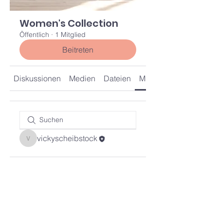
Women's Collection
Öffentlich
·
1 Mitglied
Beitreten
Diskussionen
Medien
Dateien
Mitglieder
vickyscheibstock
vickyscheibstock