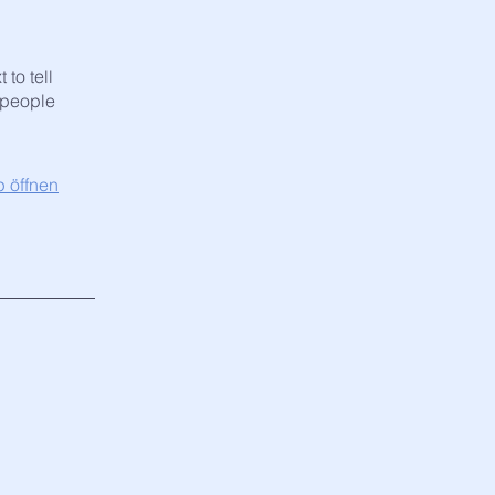
to tell
 people
 öffnen